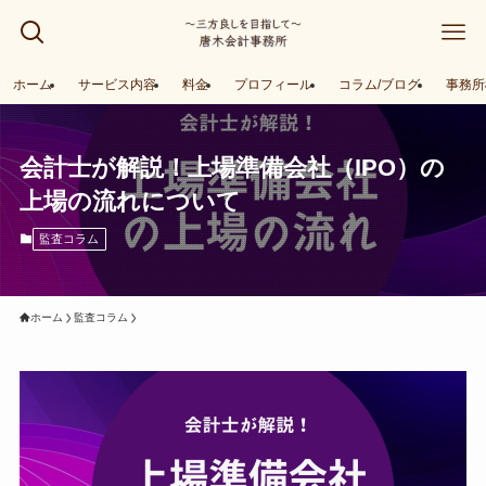
ホーム
サービス内容
料金
プロフィール
コラム/ブログ
事務所
会計士が解説！上場準備会社（IPO）の
上場の流れについて
監査コラム
ホーム
監査コラム